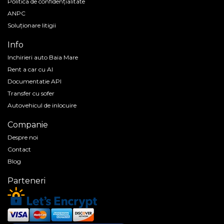
Politica de confidenţialitate
ANPC
Soluționare litigii
Info
Inchirieri auto Baia Mare
Rent a car cu AI
Documentatie API
Transfer cu sofer
Autovehicul de inlocuire
Companie
Despre noi
Contact
Blog
Parteneri