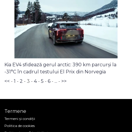
Kia EV4 sfidează gerul arctic: 390 km parcurși la
-31°C în cadrul testului El Prix din Norvegia
<<
-
1
-
2
- 3 -
4
-
5
-
6
-
...
-
>>
Termene
Termeni și condiții
Politica de cookies