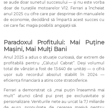
se aude doar sunetul succesului — și nu este vorba
doar de turațiile motoarelor V12. Ferrari a încheiat
anul 2025 cu cifre care par desprinse din manualele
de economie, decidând să împartă acest succes cu
cei care fac magia posibilă: angajații săi.
Paradoxul Profitului: Mai Puține
Mașini, Mai Mulți Bani
Anul 2025 a adus o situație curioasă, dar extrem de
profitabilă pentru „Căluțul Cabrat”. Deși volumul
total de vânzări a fost de 13.640 de unități — o cifră
ușor sub recordul absolut stabilit în 2024 —
eficiența financiară a atins cote stratosferice.
Ferrari a demonstrat că „mai puțin înseamnă mai
mult” atunci când pui preț pe exclusivitate și
personalizare. Veniturile nete au urcat la 7,1 miliarde
de euro, propulsate de cererea masivă pentru