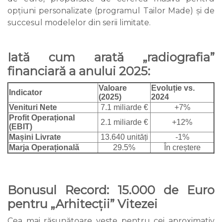
opțiuni personalizate (programul Tailor Made) și de
succesul modelelor din serii limitate.
Iată cum arată „radiografia”
financiară a anului 2025:
Valoare
Evoluție vs.
Indicator
(2025)
2024
Venituri Nete
7.1 miliarde €
+7%
Profit Operațional
2.1 miliarde €
+12%
(EBIT)
Mașini Livrate
13.640 unități
-1%
Marja Operațională
29.5%
În creștere
Bonusul Record: 15.000 de Euro
pentru „Arhitecții” Vitezei
Cea mai răsunătoare veste pentru cei aproximativ