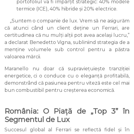
portofoliul va fi împărțit strategic: 40% modele
termice (ICE), 40% hibride și 20% electrice.
„Suntem o companie de lux. Vrem să ne asigurăm
că atunci când un client deține un Ferrari, are
certitudinea că nu mulți alții pot avea același lucru,”
a declarat Benedetto Vigna, subliniind strategia de a
menține volumele sub control pentru a păstra
valoarea mărcii.
Maranello nu doar că supraviețuiește tranziției
energetice, ci o conduce cu o eleganță profitabilă,
demonstrând că pasiunea pentru viteză este cel mai
bun combustibil pentru creșterea economică.
România: O Piață de „Top 3” în
Segmentul de Lux
Succesul global al Ferrari se reflectă fidel și în