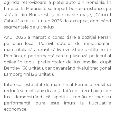
oglinda retrovizoare a pieței auto din România. În
timp ce la Maranello se împart bonusuri istorice, pe
străzile din București și din marile orașe, „Căluțul
Cabrat” a reușit un an 2025 de excepție, dominând
segmentele de ultra-lux.
Anul 2025 a marcat o consolidare a poziției Ferrari
pe plan local. Potrivit datelor de înmatriculări,
marca italiană a reușit să livreze 31 de unități noi în
România, o performanță care o plasează pe locul al
doilea în topul preferințelor de lux, imediat după
Bentley (66 unități), dar devansând rivalul tradițional
Lamborghini (23 unități).
Interesul este atât de mare încât Ferrari a reușit să
reducă semnificativ distanța față de liderul pieței de
lux, demonstrând că apetitul românilor pentru
performanță pură este imun la fluctuațiile
economice.