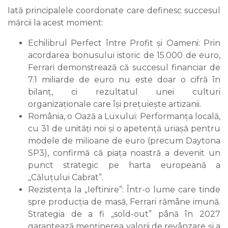
Iată principalele coordonate care definesc succesul
mărcii la acest moment:
Echilibrul Perfect între Profit și Oameni: Prin
acordarea bonusului istoric de 15.000 de euro,
Ferrari demonstrează că succesul financiar de
7.1 miliarde de euro nu este doar o cifră în
bilanț, ci rezultatul unei culturi
organizaționale care își prețuiește artizanii.
România, o Oază a Luxului: Performanța locală,
cu 31 de unități noi și o apetență uriașă pentru
modele de milioane de euro (precum Daytona
SP3), confirmă că piața noastră a devenit un
punct strategic pe harta europeană a
„Căluțului Cabrat”.
Rezistența la „Ieftinire”: Într-o lume care tinde
spre producția de masă, Ferrari rămâne imună.
Strategia de a fi „sold-out” până în 2027
garantează menținerea valorii de revânzare și a