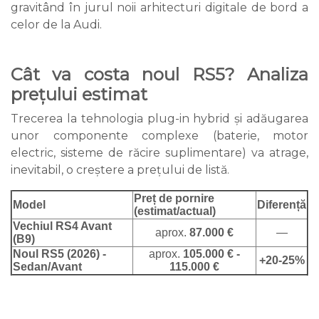
gravitând în jurul noii arhitecturi digitale de bord a
celor de la Audi.
Cât va costa noul RS5? Analiza
prețului estimat
Trecerea la tehnologia plug-in hybrid și adăugarea
unor componente complexe (baterie, motor
electric, sisteme de răcire suplimentare) va atrage,
inevitabil, o creștere a prețului de listă.
Preț de pornire
Model
Diferență
(estimat/actual)
Vechiul RS4 Avant
aprox.
87.000 €
—
(B9)
Noul RS5 (2026) -
aprox.
105.000 € -
+20-25%
Sedan/Avant
115.000 €