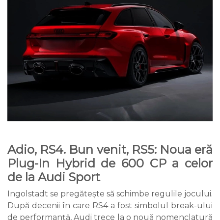
Adio, RS4. Bun venit, RS5: Noua eră
Plug-In Hybrid de 600 CP a celor
de la Audi Sport
Ingolstadt se pregătește să schimbe regulile jocului.
După decenii în care RS4 a fost simbolul break-ului
de performanță, Audi trece la o nouă nomenclatură