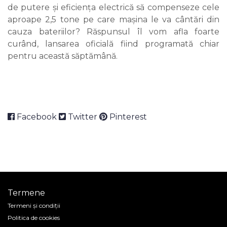
de putere și eficiența electrică să compenseze cele
aproape 2,5 tone pe care mașina le va cântări din
cauza bateriilor? Răspunsul îl vom afla foarte
curând, lansarea oficială fiind programată chiar
pentru această săptămână.
Facebook
Twitter
Pinterest
Termene
Termeni și condiții
Politica de cookies