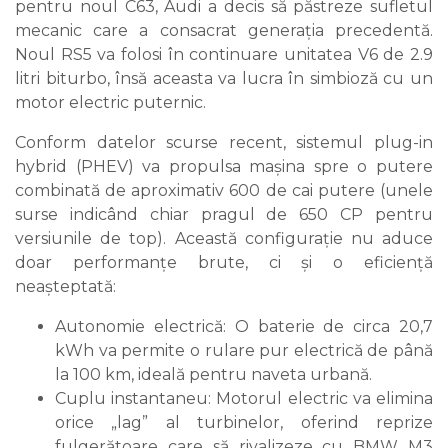
pentru noul C63, Audi a decis să păstreze sufletul
mecanic care a consacrat generația precedentă.
Noul RS5 va folosi în continuare unitatea V6 de 2.9
litri biturbo, însă aceasta va lucra în simbioză cu un
motor electric puternic.
Conform datelor scurse recent, sistemul plug-in
hybrid (PHEV) va propulsa mașina spre o putere
combinată de aproximativ 600 de cai putere (unele
surse indicând chiar pragul de 650 CP pentru
versiunile de top). Această configurație nu aduce
doar performanțe brute, ci și o eficiență
neașteptată:
Autonomie electrică: O baterie de circa 20,7
kWh va permite o rulare pur electrică de până
la 100 km, ideală pentru naveta urbană.
Cuplu instantaneu: Motorul electric va elimina
orice „lag” al turbinelor, oferind reprize
fulgerătoare care să rivalizeze cu BMW M3