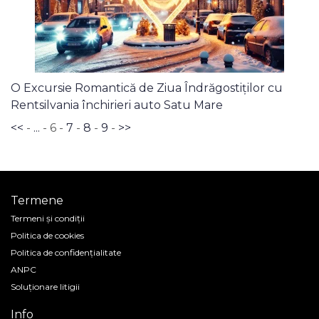
O Excursie Romantică de Ziua Îndrăgostiților cu
Rentsilvania închirieri auto Satu Mare
<<
-
...
- 6 -
7
-
8
-
9
-
>>
Termene
Termeni și condiții
Politica de cookies
Politica de confidenţialitate
ANPC
Soluționare litigii
Info