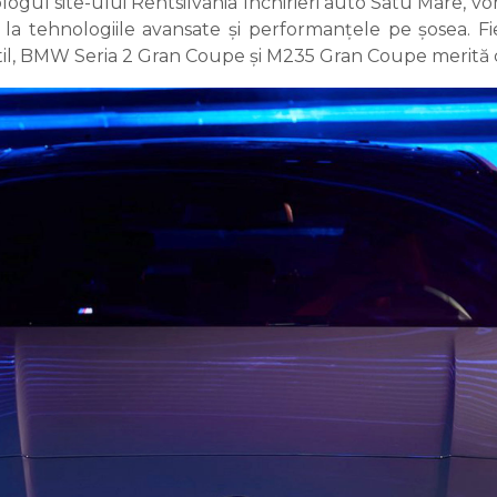
logul site-ului Rentsilvania închirieri auto Satu Mare, vom
 la tehnologiile avansate și performanțele pe șosea. F
stil, BMW Seria 2 Gran Coupe și M235 Gran Coupe merită