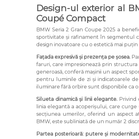
Design-ul exterior al B
Coupé Compact
BMW Seria 2 Gran Coupe 2025 a beneficia
sportivitate și rafinament în segmentu
design inovatoare cu o estetică mai puțin 
Fațada expresivă și prezența pe șosea.
Par
faruri, care impresionează prin structura 
generoasă, conferă mașinii un aspect spor
pentru luminile de zi și indicatoarele d
iluminare fără orbire sunt disponibile ca 
Silueta dinamică și linii elegante.
Privind 
linia elegantă a acoperișului, care curge
secțiunea umerilor, oferind un aspect a
BMW, este subliniată de un număr 2 discr
Partea posterioară: putere și modernitat