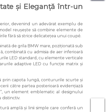
tate și Eleganță într-un
xterior, devenind un adevărat exemplu de
t model reușește să combine elemente de
ile fără să strice delicatețea unui coupé.
inată de grila BMW mare, poziționată sub
ilă, combinată cu admisia de aer inferioară
rurile LED standard, cu elemente verticale
arurile adaptive LED cu funcție matrix și
prin capota lungă, contururile scurte și
cerii către partea posterioară evidențiază
er”, un element emblematic al designului
istinctiv.
tură amplă și linii simple care conferă un