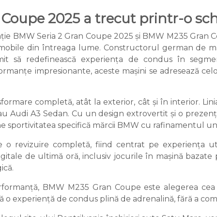
Coupe 2025 a trecut printr-o s
ație BMW Seria 2 Gran Coupe 2025 și BMW M235 Gran Cou
omobile din întreaga lume. Constructorul german de ma
romit să redefinească experiența de condus în seg
formanțe impresionante, aceste mașini se adresează celo
are completă, atât la exterior, cât și în interior. Linia 
Audi A3 Sedan. Cu un design extrovertit și o prezenț
 sportivitatea specifică mărcii BMW cu rafinamentul un
e o revizuire completă, fiind centrat pe experiența u
digitale de ultimă oră, inclusiv jocurile în mașină baz
ică.
erformanță, BMW M235 Gran Coupe este alegerea cea ma
ă o experiență de condus plină de adrenalină, fără a co