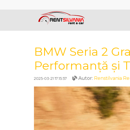
BMW Seria 2 Gra
Performanță și 
Autor:
Renstilvania Re
2025-03-21 17:15:57