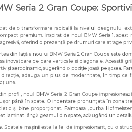
MW Seria 2 Gran Coupe: Sportivi
t de o transformare radicală la nivelul designului e
l compact premium. Inspirat de noul BMW Seria 1, aces
agresivă, oferind o prezență pe drumuri care atrage privir
tea din față a noului BMW Seria 2 Gran Coupe este dom
sa inovatoare de bare verticale și diagonale. Această gr
tiv și aerodinamic, sugerând o poziție joasă pe șosea. Fa
e direcție, adaugă un plus de modernitate, în timp ce f
opțiune.
din profil, noul BMW Seria 2 Gran Coupe impresionează 
 ușor până în spate. O indentare pronunțată în zona tre
tletic și bine proporționat. Faimoasa „curbă Hofmeist
et laminat lângă geamul din spate, adăugând un detaliu d
e.
Spatele mașinii este la fel de impresionant, cu o struc