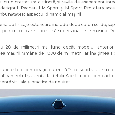
e, cu o crestătură distinctă, și țevile de eșapament int
designul. Pachetul M Sport și M Sport Pro oferă acc
 îmbunătățesc aspectul dinamic al mașinii.
ma de finisaje exterioare include două culori solide, șap
ni pentru cei care doresc să-și personalizeze mașina. De
20 de milimetri mai lung decât modelul anterior, 
 mașinii rămâne de 1.800 de milimetri, iar înălțimea a cr
pe este o combinație putenică între sportivitate și eleg
rafinamentul și atenția la detalii. Acest model compact 
nță vizuală și practică de neuitat.