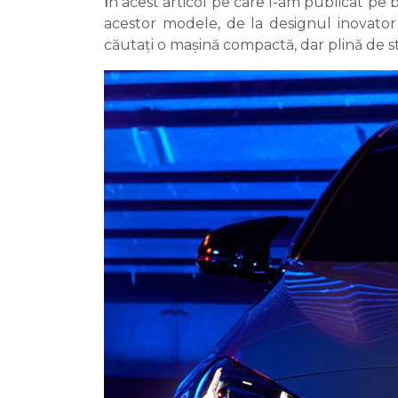
Î
n acest articol pe care l-am publicat pe b
acestor modele, de la designul inovator
căutați o mașină compactă, dar plină de 