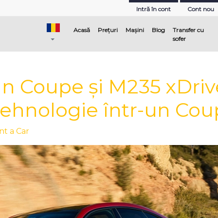
Intră în cont
Cont nou
(current)
Acasă
Prețuri
Mașini
Blog
Transfer cu
sofer
n Coupe și M235 xDrive
Tehnologie într-un Co
nt a Car