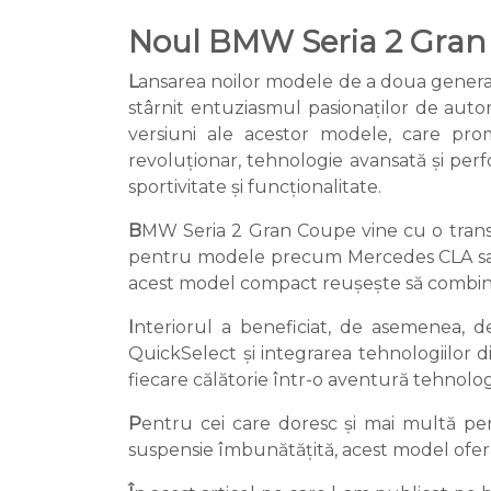
Noul BMW Seria 2 Gran 
L
ansarea noilor modele de a doua gener
stârnit entuziasmul pasionaților de aut
versiuni ale acestor modele, care p
revoluționar, tehnologie avansată și per
sportivitate și funcționalitate.
B
MW Seria 2 Gran Coupe vine cu o transform
pentru modele precum Mercedes CLA sau 
acest model compact reușește să combine
I
nteriorul a beneficiat, de asemenea, d
QuickSelect și integrarea tehnologiilor 
fiecare călătorie într-o aventură tehnolog
P
entru cei care doresc și mai multă p
suspensie îmbunătățită, acest model ofer