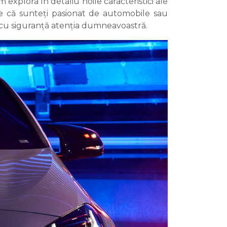
 explora în detaliu noile caracteristici ale
ie că sunteți pasionat de automobile sau
 cu siguranță atenția dumneavoastră.