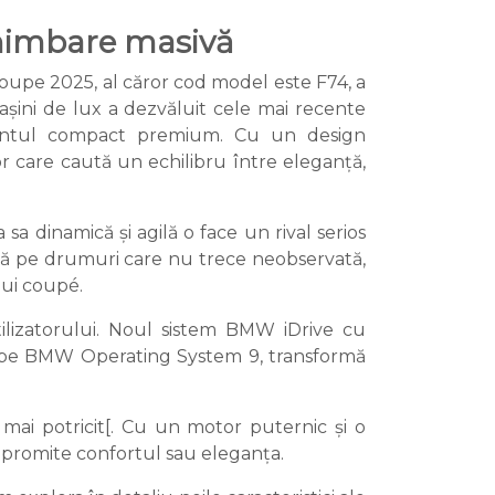
chimbare masivă
pe 2025, al căror cod model este F74, a
șini de lux a dezvăluit cele mai recente
mentul compact premium. Cu un design
r care caută un echilibru între eleganță,
sa dinamică și agilă o face un rival serios
ă pe drumuri care nu trece neobservată,
ui coupé.
tilizatorului. Noul sistem BMW iDrive cu
ate pe BMW Operating System 9, transformă
i potricit[. Cu un motor puternic și o
mpromite confortul sau eleganța.