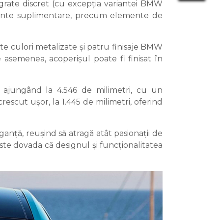
egrate discret (cu excepția variantei BMW
ente suplimentare, precum elemente de
te culori metalizate și patru finisaje BMW
 asemenea, acoperișul poate fi finisat în
ajungând la 4.546 de milimetri, cu un
escut ușor, la 1.445 de milimetri, oferind
anță, reușind să atragă atât pasionații de
este dovada că designul și funcționalitatea