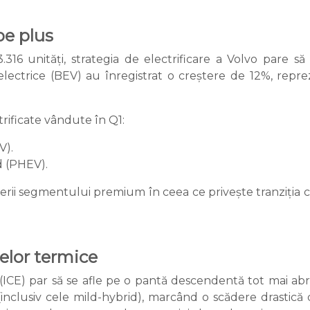
pe plus
3.316 unități, strategia de electrificare a Volvo pare s
electrice (BEV) au înregistrat o creștere de 12%, rep
rificate vândute în Q1:
V).
d (PHEV).
derii segmentului premium în ceea ce privește tranziția căt
elor termice
(ICE) par să se afle pe o pantă descendentă tot mai abru
inclusiv cele mild-hybrid), marcând o scădere drastică 