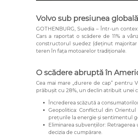
Volvo sub presiunea globală: 
GOTHENBURG, Suedia – Într-un context ec
Cars a raportat o scădere de 11% a vânzăr
constructorul suedez (deținut majoritar
teren în fața motoarelor tradiționale.
O scădere abruptă în Ameri
Cea mai mare „durere de cap” pentru Vol
prăbușit cu 28%, un declin atribuit unei c
Încrederea scăzută a consumatorilor: 
Geopolitica: Conflictul din Orient
prețurile la energie și sentimentul g
Eliminarea subvențiilor: Retragerea
decizia de cumpărare.