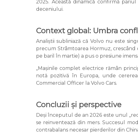
2025. Această dinamică confirmă pariul 
deceniului.
Context global: Umbra confli
Analiștii subliniază că Volvo nu este sin
precum Strâmtoarea Hormuz, crescând costu
pe baril în martie) a pus o presiune imens
„Mașinile complet electrice rămân princip
notă pozitivă în Europa, unde cererea
Commercial Officer la Volvo Cars.
Concluzii și perspective
Deși începutul de an 2026 este unul „rec
se reinventează din mers. Succesul mode
contrabalans necesar pierderilor din China