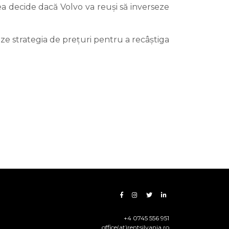
 decide dacă Volvo va reuși să inverseze
ze strategia de prețuri pentru a recâștiga
+4 0745 556 951
office(at)rentsilvania.ro