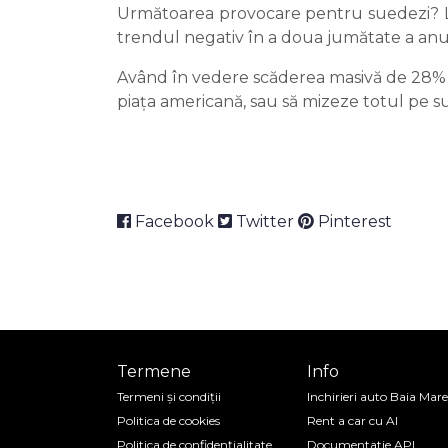
Următoarea provocare pentru suedezi? La
trendul negativ în a doua jumătate a anu
Având în vedere scăderea masivă de 28% di
piața americană, sau să mizeze totul pe s
Facebook
Twitter
Pinterest
Termene
Info
Termeni și condiții
Inchirieri auto Baia Mare
Politica de cookies
Rent a car cu AI
Politica de confidenţialitate
Documentatie API