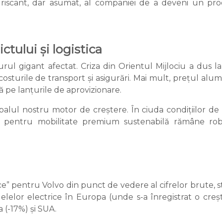
riscant, dar asumat, al companiei de a deveni un prod
ctului și logistica
gurul gigant afectat. Criza din Orientul Mijlociu a dus l
rile de transport și asigurări. Mai mult, prețul alumini
ă pe lanțurile de aprovizionare.
alul nostru motor de creștere. În ciuda condițiilor de p
 pentru mobilitate premium sustenabilă rămâne robus
e” pentru Volvo din punct de vedere al cifrelor brute, s
lelor electrice în Europa (unde s-a înregistrat o cr
 (-17%) și SUA.