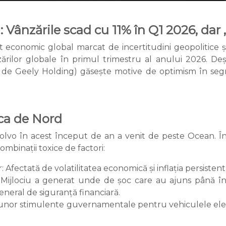
Vânzările scad cu 11% în Q1 2026, dar „
onomic global marcat de incertitudini geopolitice și
ilor globale în primul trimestru al anului 2026. Deși c
 de Geely Holding) găsește motive de optimism în segm
ca de Nord
vo în acest început de an a venit de peste Ocean. În r
ombinații toxice de factori:
Afectată de volatilitatea economică și inflația persistent
ul Mijlociu a generat unde de șoc care au ajuns până 
eneral de siguranță financiară.
 unor stimulente guvernamentale pentru vehiculele elec