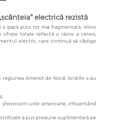
scânteia” electrică rezistă
 o piață auto tot mai fragmentată, Volvo
ifrele totale reflectă o răcire a cererii,
entul electric, care continuă să câștige
egiunea Americii de Nord, livrările s-au
ă.
în showroom-urile americane, influențând
trificate a pus presiune suplimentară pe