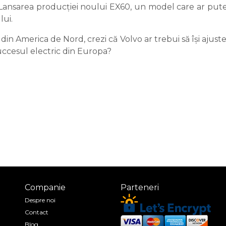
nsarea producției noului EX60, un model care ar putea
lui.
n America de Nord, crezi că Volvo ar trebui să își ajuste
uccesul electric din Europa?
Companie
Parteneri
Despre noi
Contact
Blog