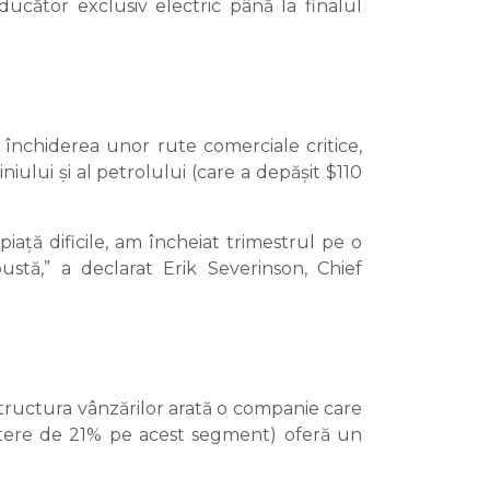
ucător exclusiv electric până la finalul
a închiderea unor rute comerciale critice,
ului și al petrolului (care a depășit $110
iață dificile, am încheiat trimestrul pe o
tă,” a declarat Erik Severinson, Chief
tructura vânzărilor arată o companie care
eștere de 21% pe acest segment) oferă un