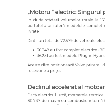
„Motorul” electric: Singurul 
În ciuda scăderii volumelor totale la 15
portofoliului suferă, modelele complet 
livrate.
Dintr-un total de 72.579 de vehicule elect
36.348 au fost complet electrice (BE
36.231 au fost modele Plug-in Hybri
Aceste cifre poziționează Volvo printre li
recesiune a pieței.
Declinul accelerat al motoar
Dacă electricul urcă, motoarele termice 
80.737 de mașini cu combustie internă (