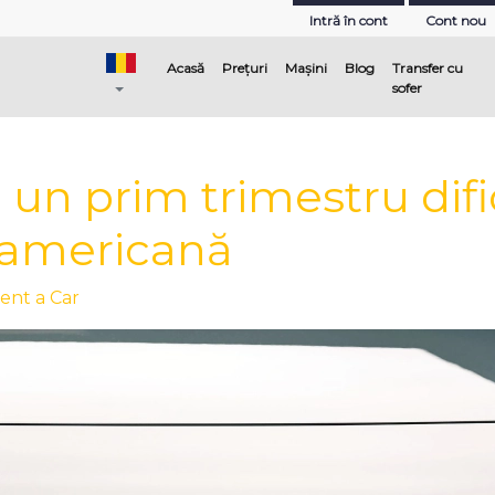
Intră în cont
Cont nou
(current)
Acasă
Prețuri
Mașini
Blog
Transfer cu
sofer
un prim trimestru dific
 americană
ent a Car