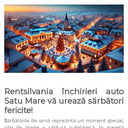
Rentsilvania închirieri auto
Satu Mare vă urează sărbători
fericite!
S
ărbătorile de iarnă reprezintă un moment special,
plin de magie și căldură sufletească. În această