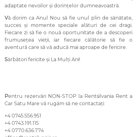
adaptate nevoilor și dorințelor dumneavoastră.
V
ă dorim ca Anul Nou să fie unul plin de sănătate,
succes și momente speciale alături de cei dragi.
Fiecare zi să fie o nouă oportunitate de a descoperi
frumusețea vieții, iar fiecare călătorie să fie o
aventură care să vă aducă mai aproape de fericire.
S
ărbători fericite și La Mulți Ani!
P
entru rezervări NON-STOP la Rentsilvania Rent a
Car Satu Mare vă rugăm să ne contactați:
+4 0745.556.951
+4 0743.191.115
+4 0770.636.774