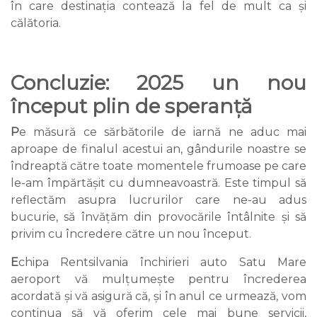
în care destinația contează la fel de mult ca și
călătoria.
Concluzie: 2025 un nou
început plin de speranță
P
e măsură ce sărbătorile de iarnă ne aduc mai
aproape de finalul acestui an, gândurile noastre se
îndreaptă către toate momentele frumoase pe care
le-am împărtășit cu dumneavoastră. Este timpul să
reflectăm asupra lucrurilor care ne-au adus
bucurie, să învățăm din provocările întâlnite și să
privim cu încredere către un nou început.
E
chipa Rentsilvania închirieri auto Satu Mare
aeroport vă mulțumește pentru încrederea
acordată și vă asigură că, și în anul ce urmează, vom
continua să vă oferim cele mai bune servicii,