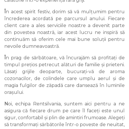
călătorie într-o experiență fără griji.
Î
n acest spirit festiv, dorim să vă mulțumim pentru
încrederea acordată pe parcursul anului. Fiecare
client care a ales serviciile noastre a devenit parte
din povestea noastră, iar acest lucru ne inspiră să
continuăm să oferim cele mai bune soluții pentru
nevoile dumneavoastră.
Î
n prag de sărbătoare, vă încurajăm să profitați de
timpul prețios petrecut alături de familie și prieteni.
Lăsați grijile deoparte, bucurați-vă de aroma
cozonacilor, de colindele care umplu aerul și de
magia fulgilor de zăpadă care dansează în luminile
orașului.
N
oi, echipa Rentsilvania, suntem aici pentru a ne
asigura că fiecare drum pe care îl faceți este unul
sigur, confortabil și plin de amintiri frumoase. Alegeți
să transformați sărbătorile într-o poveste de neuitat,