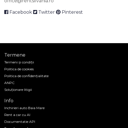
office@rentsilvania.ro
Facebook
Twitter
Pinterest
Termene
Termeni și condiții
Politica de cookies
Politica de confidenţialitate
ANPC
Soluționare litigii
Info
Inchirieri auto Baia Mare
Rent a car cu AI
Documentatie API