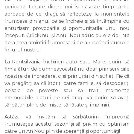
perioadă, fiecare dintre noi își găsește timp să fie
aproape de cei dragi, să reflecteze la momentele
frumoase din anul ce se încheie și să întâmpine cu
entuziasm provocările și oportunitățile unui nou
început. Crăciunul și Anul Nou aduc cu ele dorința
de a crea amintiri frumoase și de a răspândi bucurie
în jurul nostru.
L
a Rentsilvania închirieri auto Satu Mare, dorim să
fim alături de dumneavoastră nu doar prin serviciile
noastre de încredere, ci și prin urări din suflet. Fie că
vă pregătiți să călătoriți către familie, să descoperiți
peisaje de poveste sau să trăiți momente
memorabile alături de cei dragi, vă dorim să aveți
sărbători pline de liniște, sănătate și împliniri.
A
stăzi, vă invităm să sărbătorim împreună
frumusețea acestui sezon și să privim cu optimism
către un An Nou plin de speranță și oportunități!